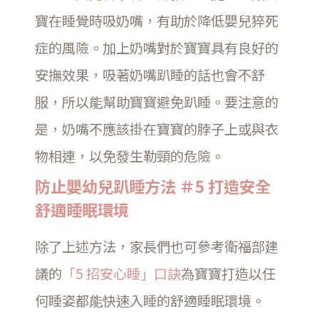
寶在睡覺時吸奶嘴，有助於降低嬰兒猝死
症的風險。加上奶嘴對於寶寶具有良好的
安撫效果，吸著奶嘴趴睡的話也會不舒
服，所以能幫助寶寶避免趴睡。要注意的
是，奶嘴不應該掛在寶寶的脖子上或與衣
物相連，以免發生勒頸的危險。
防止嬰幼兒趴睡方法 ＃5 打造安全
舒適睡眠環境
除了上述方法，家長們也可參考衛福部建
議的
「5 招安心睡」口訣
為寶寶打造以任
何睡姿都能快速入睡的舒適睡眠環境。