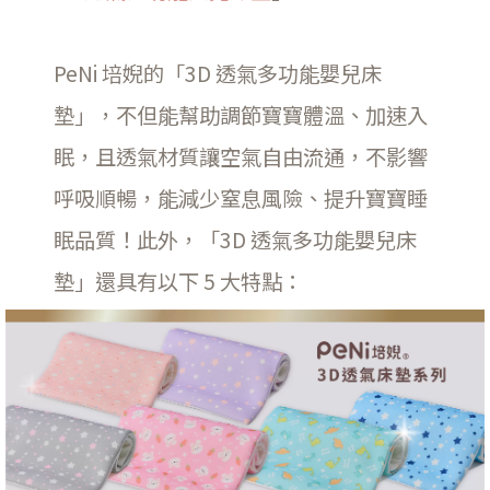
PeNi 培婗的「3D 透氣多功能嬰兒床
墊」，不但能幫助調節寶寶體溫、加速入
眠，且透氣材質讓空氣自由流通，不影響
呼吸順暢，能減少窒息風險、提升寶寶睡
眠品質！此外，「3D 透氣多功能嬰兒床
墊」還具有以下 5 大特點：