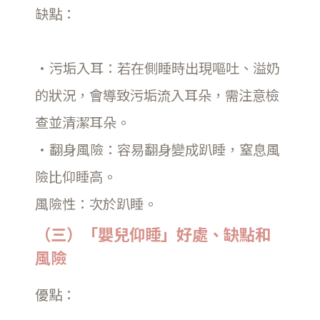
缺點：
•污垢入耳：若在側睡時出現嘔吐、溢奶
的狀況，會導致污垢流入耳朵，需注意檢
查並清潔耳朵。
•翻身風險：容易翻身變成趴睡，窒息風
險比仰睡高。
風險性：次於趴睡。
（三）「嬰兒仰睡」好處、缺點和
風險
​​優點：