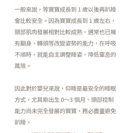
一般來說，等寶寶成長到 1 歲以後再趴睡
會比較安全。因為寶寶成長到 1 歲左右，
頸部肌肉發展相對比較成熟，通常也已擁
有翻身、轉頭等改變姿勢的能力，在呼吸
不順時，就能自主調整睡姿，降低窒息的
風險。
因此對於嬰兒來說，仰睡是最安全的睡眠
方式，尤其剛出生 0～3 個月、頭部控制
能力尚未完全發展的寶寶，務必盡量避免
趴睡。