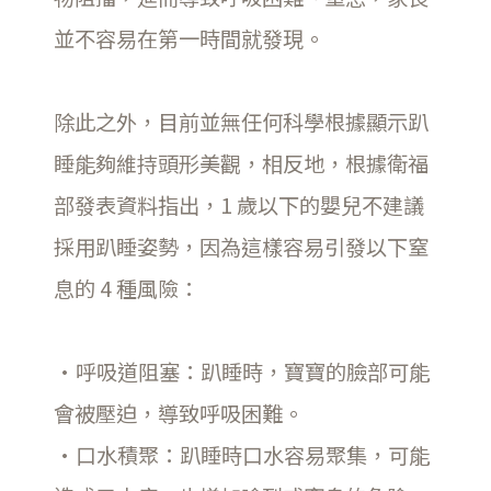
並不容易在第一時間就發現。
除此之外，目前並無任何科學根據顯示趴
睡能夠維持頭形美觀，相反地，根據衛福
部發表資料指出，1 歲以下的嬰兒不建議
採用趴睡姿勢，因為這樣容易引發以下窒
息的 4 種風險：
•呼吸道阻塞：趴睡時，寶寶的臉部可能
會被壓迫，導致呼吸困難。
•口水積聚：趴睡時口水容易聚集，可能