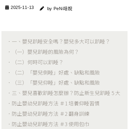
2025-11-13
by PeNi培婗
．一、嬰兒趴睡安全嗎？嬰兒多大可以趴睡？
．（一）嬰兒趴睡的風險為何？
．（二）何時可以趴睡？
．（二）「嬰兒側睡」好處、缺點和風險
．（三）「嬰兒仰睡」好處、缺點和風險
．三、嬰兒喜歡趴睡怎麼辦？防止新生兒趴睡 5 大
祕訣
．防止嬰幼兒趴睡方法 ＃1 培養仰睡習慣
．防止嬰幼兒趴睡方法 ＃2 翻身訓練
．防止嬰幼兒趴睡方法 ＃3 使用包巾