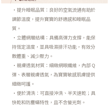
•提升睡眠品質：良好的空氣流通有助於
調節溫度，提升寶寶的舒適感和睡眠品
質。
•立體網層結構：具備高彈力支撐，能保
持恆定溫度，並具吸濕排汗功能，有效分
散體重、減少壓力。
•親膚透氣材質：細緻網眼纖維，內部 Q
彈、表層親膚透氣，為寶寶敏感肌膚提供
細緻呵護。
•便於清洗：可直接沖洗、半天速乾；具
快乾和防塵蟎特性，且不含螢光劑。