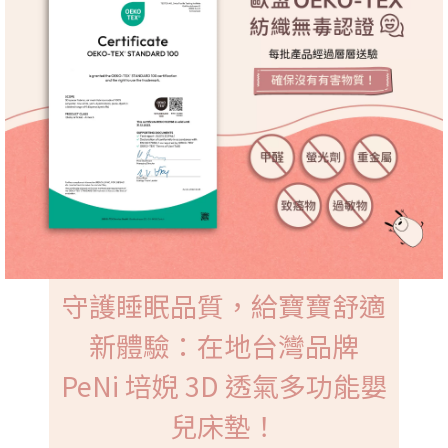
守護睡眠品質，給寶寶舒適
新體驗：在地台灣品牌
PeNi 培婗 3D 透氣多功能嬰
兒床墊！