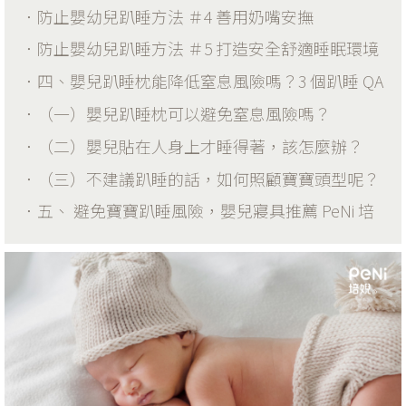
．防止嬰幼兒趴睡方法 ＃4 善用奶嘴安撫
．防止嬰幼兒趴睡方法 ＃5 打造安全舒適睡眠環境
．四、嬰兒趴睡枕能降低窒息風險嗎？3 個趴睡 QA
一次解答！
．（一）嬰兒趴睡枕可以避免窒息風險嗎？
．（二）嬰兒貼在人身上才睡得著，該怎麼辦？
．（三）不建議趴睡的話，如何照顧寶寶頭型呢？
．五、 避免寶寶趴睡風險，嬰兒寢具推薦 PeNi 培
婗，陪你安心入睡！