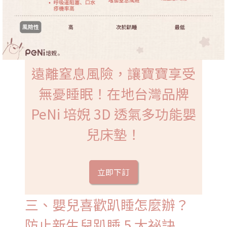
遠離窒息風險，讓寶寶享受
無憂睡眠！在地台灣品牌
PeNi 培婗 3D 透氣多功能嬰
兒床墊！
立即下訂
三、嬰兒喜歡趴睡怎麼辦？
防止新生兒趴睡 5 大祕訣