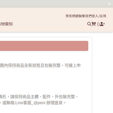
常見問題
聯繫我們
登入/註冊
購物需知
(
)
日用洗沐清潔
學習褲/小馬桶
兒童口腔護理 🦷
。鑑賞期內保持商品全新狀態且包裝完整，可線上申
嬰兒洗沐 🧴
寶寶日用清潔 🧼
情形，請保持商品主體、配件、外包裝完整、
:Line客服_@peni 辦理退貨。