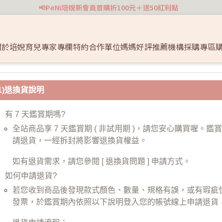
📢PeNi培婗新會員首購折100元＋送50紅利點
關於培婗
育兒專家專欄
特約合作單位
媽媽好評推薦
機構採購專區

護
寶寶餐具 / 奶瓶 / 水壺
外出防曬 / 服飾配件
(1)退換貨說明
-12 個月
撞角
餐碗 / 叉勺 🥣
推車汽座專區 🚼
有 7 天鑑賞期嗎?
2-36 個
🔐
學飲杯 / 水壺 🥤
旅遊玩水收納 🥽
全站商品享 7 天鑑賞期 ( 非試用期 )，請您安心購買喔
請退貨，一經拆封將影響退換貨權益。
奶瓶 🍼
防曬服飾配件 👒
副食品分裝盒🧊
如有退貨需求，請您參閱 [ 退換貨問題 ] 申請方式。
如何申請退貨?
若您收到商品後發現款式顏色、數量、規格有誤，或有瑕疵
發票，於鑑賞期內依照以下說明登入您的帳號線上申請退貨，或聯絡