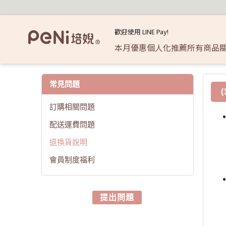
退換貨說明 | 培婗高品質母嬰用品專賣
歡迎使用 LINE Pay!
本月優惠
個人化推薦
所有商品
無毒嬰幼兒寢具
各年齡層專區 
居家安全防
常見問題
訂購相關問題
嬰兒床寢系列 🛏️
小寶寶 👶🏻 0
防撞條/防
配送運費問題
防踢被 / 安心豆毯
大寶寶 🧒🏻 1
防夾手防護
月
退換貨說明
隔尿墊 / 紗布包巾
3歲以上
會員制度福利
寢具袋 / 購物收納袋
🛍️
兒童早教遊戲專區
提出問題
兒童益智玩具 🧩