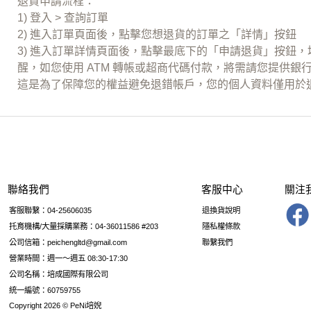
退貨申請流程：
1) 登入 > 查詢訂單
2) 進入訂單頁面後，點擊您想退貨的訂單之「詳情」按鈕
3) 進入訂單詳情頁面後，點擊最底下的「申請退貨」按鈕
醒，如您使用 ATM 轉帳或超商代碼付款，將需請您提供
這是為了保障您的權益避免退錯帳戶，您的個人資料僅用於
聯絡我們
客服中心
關注
客服聯繫：04-25606035
退換貨說明
托育機構/大量採購業務：04-36011586 #203
隱私權條款
公司信箱：peichengltd@gmail.com
聯繫我們
營業時間：週一～週五 08:30-17:30
公司名稱：培成國際有限公司
統一編號：60759755
Copyright 2026 © PeNi培婗