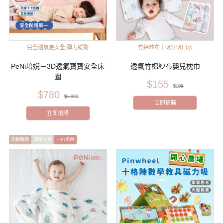
完全透氣更安全|彈力緩衝
竹綿紗布｜吸汗吸口水
PeNi培婗－3D透氣寶寶安全床
透氣竹棉紗布嬰兒枕巾
圍
$155
$195
$780
$1,060
立即搶購
立即搶購
柔軟親膚
無螢光劑
一巾多用