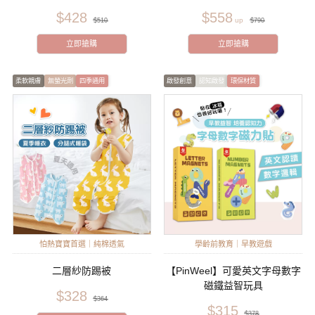
$428
$558
$510
$790
立即搶購
立即搶購
柔軟親膚
無螢光劑
四季通用
啟發創意
認知啟發
環保材質
怕熱寶寶首選｜純棉透氣
學齡前教育｜早教遊戲
二層紗防踢被
【PinWeel】可愛英文字母數字
磁鐵益智玩具
$328
$364
$315
$378