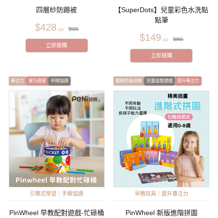
四層紗防踢被
【SuperDots】兒童彩色水洗點
點筆
$428
$585
$149
$880
立即搶購
立即搶購
專注力
蒙氏啟蒙
手眼協調
邏輯思維訓練
兒童益智遊戲
提升專注力
引導式學習｜手眼協調
早教玩具｜提升專注力
PinWheel 早教配對遊戲-忙碌桶
PinWheel 新版進階拼圖