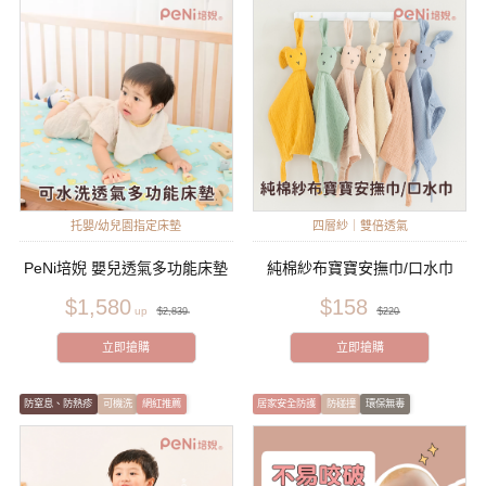
托嬰/幼兒園指定床墊
四層紗｜雙倍透氣
PeNi培婗 嬰兒透氣多功能床墊
純棉紗布寶寶安撫巾/口水巾
$1,580
$158
$2,839
$220
立即搶購
立即搶購
防窒息、防熱疹
可機洗
網紅推薦
居家安全防護
防碰撞
環保無毒