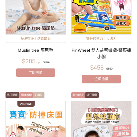
吸濕排汗｜透氣舒爽
提升觀察力｜反應力
Muslin tree 隔尿墊
PinWheel 雙人益智遊戲-警察抓
小偷
$285
$522
$458
$550
立即搶購
立即搶購
排汗透氣
網紅推薦
可機洗
柔軟親膚
排汗透氣