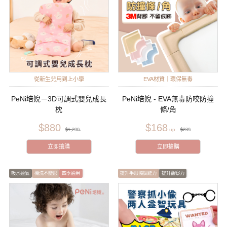
從新生兒用到上小學
EVA材質｜環保無毒
PeNi培婗－3D可調式嬰兒成長
PeNi培婗 - EVA無毒防咬防撞
枕
條/角
$880
$168
$1,200
$239
立即搶購
立即搶購
吸水透氣
機洗不變形
四季通用
提升手眼協調能力
提升觀察力