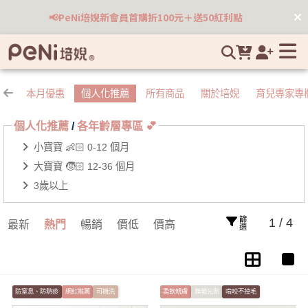
各年齡層專區💕 | 培婗高品質母嬰用品專賣
📢PeNi培婗新會員首購折100元＋送50紅利點
踢被
本月優惠
個人化推薦
所有商品
關於培婗
育兒專家專
個人化推薦
/
各年齡層專區 💕
小寶寶 👶🏻 0-12 個月
大寶寶 🧒🏻 12-36 個月
3歲以上
篩選
1 / 4
最新
熱門
暢銷
價低
價高
防窒息、防熱疹
網紅推薦
可機洗
柔軟親膚
無螢光劑
啃咬不掉毛