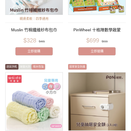
親膚柔軟｜四季通用
Muslin 竹棉纖維紗布包巾
PinWheel 十格陣數學啟蒙
$328
$699
$465
$839
立即搶購
立即搶購
透氣快乾
無螢光劑
吸水性強
居家安全防護