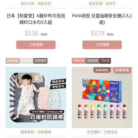
吸水力強｜透氣性佳
安全防護｜防夾手
日本【和愛堂】6層紗布巾泡泡
PeNi培婗 兒童抽屜安全鎖(2入1
綿紗口水巾3入組
組)
$138
$179
$240
$329
立即搶購
立即搶購
柔軟親膚
無螢光劑
四季通用
學握必備
無毒速乾
可水洗
親膚柔軟｜四季通用
水性顏料｜方便清洗