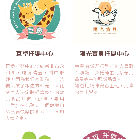
巨堡托嬰中心
陽光寶貝托嬰中心
巨堡托嬰中心位於新北市永
專業的護理師及托育人員聯
和區，環境清幽，鬧中取
合照護，採低師生比給予北
靜，因為我們喜愛孩子，珍
鼻最完善的照護品質。
視與孩子相處的時光，因此
讓爸比媽咪安心上班，北鼻
創辦人決定將經營多年的幼
快樂上學🎉。
兒園品牌向下延伸，要用
『愛』在此建立一個健康自
然充滿快樂的園地，一同與
大家分享。