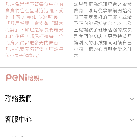
邦尼兔是代表著每位中心的
幼兒教育為認知統合之啟發
寶寶們住在星球泡泡裡，受
教育，唯有從學齡前開始為
到托育人員細心的呵護，
孩子奠定良好的基礎，並給
「邦尼托嬰」意指著「幫您
予正向的認知統合；以此為
托嬰」，邦尼是家長們最安
基礎讓孩子健康活潑的成長
心的後盾，邦尼打造每一位
是我們的初衷，更秉持著照
托育人員都能發光的舞台，
護別人的小孩如同呵護自己
邦尼托嬰充滿著愛，呵護每
小孩一樣的心情與關愛之理
位小兔子健康茁壯！
念
聯絡我們
客服中心