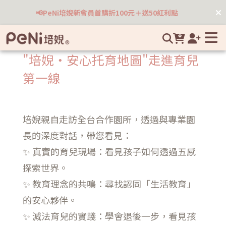
合作園所名單 | 培婗高品質母嬰用品專賣
📢PeNi培婗新會員首購折100元＋送50紅利點
"培婗・安心托育地圖"走進育兒
第一線
培婗親自走訪全台合作園所，透過與專業園
長的深度對話，帶您看見：
✨ 真實的育兒現場：看見孩子如何透過五感
探索世界。
✨ 教育理念的共鳴：尋找認同「生活教育」
的安心夥伴。
✨ 減法育兒的實踐：學會退後一步，看見孩