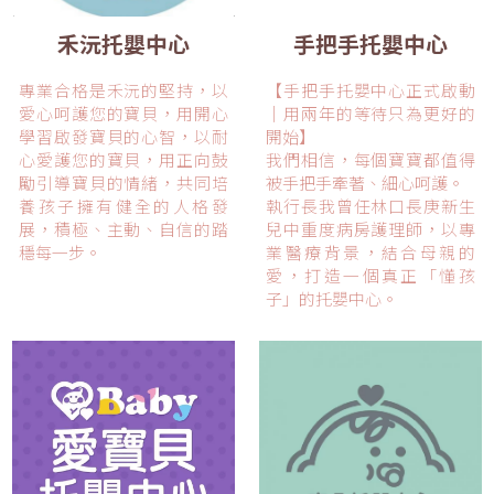
禾沅托嬰中心
手把手托嬰中心
專業合格是禾沅的堅持，以
【手把手托嬰中心正式啟動
愛心呵護您的寶貝，用開心
｜用兩年的等待只為更好的
學習啟發寶貝的心智，以耐
開始】
心愛護您的寶貝，用正向鼓
我們相信，每個寶寶都值得
勵引導寶貝的情緒，共同培
被手把手牽著、細心呵護。
養孩子擁有健全的人格發
執行長我曾任林口長庚新生
展，積極、主動、自信的踏
兒中重度病房護理師，以專
穩每一步。
業醫療背景，結合母親的
愛，打造一個真正「懂孩
子」的托嬰中心。