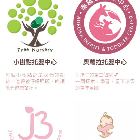
小樹點托嬰中心
奧蘿拉托嬰中心
每個小樹點都是我們的期
✨ 孩子的第二個家 💕
待，值得被仔細照顧，呵護
一同探索、學習，留下珍貴
他們健康茁壯。
的童年足跡