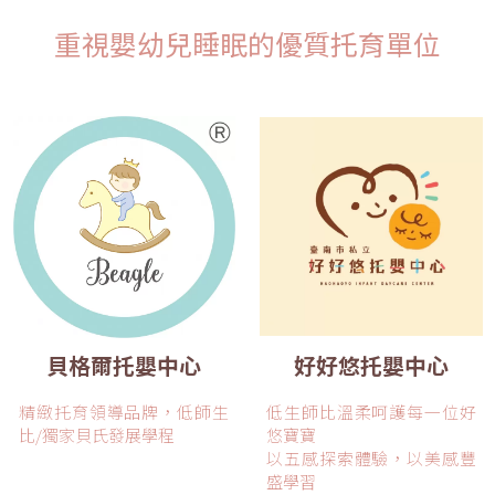
重視嬰幼兒睡眠的優質托育單位
貝格爾托嬰中心
好好悠托嬰中心
精緻托育領導品牌，低師生
低生師比溫柔呵護每一位好
比/獨家貝氏發展學程
悠寶寶
以五感探索體驗，以美感豐
盛學習