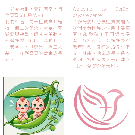
「以愛為根，馨香滿室，陪
Welcome to DorDor
伴寶寶安心啟航。」
daycare center
我們相信，每一位寶寶都是
朵多托嬰中心歡迎寶寶加入
獨一無二的花朵，需要在充
我們不分國界的快樂托嬰家
滿愛與尊重的環境中茁壯。
園。啟發孩子不同語言學
凱馨托嬰中心以「溫暖」、
習，互相交流。朵多托嬰的
「安全」、「專業」為三大
教育理念：良好的品格、 平
基石，守護寶寶的黃金成長
安、健康、快樂成長。朵多
期。
家園，歡迎有緣人一起建立
一所有 愛 的朵多天地。