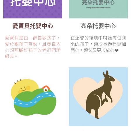
愛寶貝托嬰中心
亮朵托嬰中心
愛寶貝是由一群喜歡孩子，
在溫馨的環境中呵護每位到
愛於跟孩子互動，且發自內
來的孩子，讓成長過程更加
心想照顧好孩子的老師們所
開心，讓父母更加放心❤️
組成。