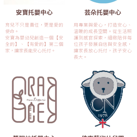
安寶托嬰中心
芸朵托嬰中心
育兒不只是責任，更是愛的
用專業與愛心，打造安心、
使命。
溫暖的成長空間。從生活照
安寶為嬰幼兒創造一個【安
護到感官探索，細緻陪伴每
全的】、【有愛的】第二個
位孩子發展自信與安全感，
家，讓家長能安心托付。
讓家長放心托付，孩子安心
長大。