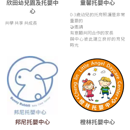
欣田幼兒園及托嬰中
童馨托嬰中心
心
0-3歲幼兒的托育照護是非常
重要的
共學 共享 共成長
🤝邀請
有意願共同合作的家長
與中心彼此建立良好的育兒
時光
邦尼托嬰中心
橙林托嬰中心