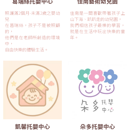
葛瑞絲托嬰中心
佳南藝術幼兒園
照護滿2個月-未滿2歲之嬰幼
佳南是一間喜歡帶著孩子上
兒
山下海、趴趴走的幼兒園，
在葛瑞絲，孩子不是被照顧
我們相信孩子最棒的學習，
的，
就是在生活中玩出快樂的童
他們是在老師所創造的環境
年。
中，
自由快樂的體驗生活。
凱馨托嬰中心
朵多托嬰中心