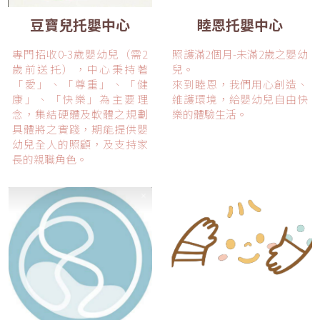
豆寶兒托嬰中心
睦恩托嬰中心
專門招收0-3歲嬰幼兒（需2
照護滿2個月-未滿2歲之嬰幼
歲前送托），中心秉持著
兒。
「愛」、「尊重」、「健
來到睦恩，我們用心創造、
康」、「快樂」為主要理
維護環境，給嬰幼兒自由快
念，集結硬體及軟體之規劃
樂的體驗生活。
具體將之實踐，期能提供嬰
幼兒全人的照顧，及支持家
長的親職角色。