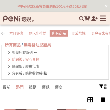
寶寶總是夜醒睡不好？透氣與保暖之間的平衡讓寶寶一夜好眠，
📢PeNi培婗新會員首購折100元＋送50紅利點
看看關鍵在哪裡 | 培婗高品質母嬰用品專賣
踢被
本月優惠
個人化推薦
所有商品
關於培婗
育兒專家專
所有商品
/
無毒嬰幼兒寢具
嬰兒床寢系列 🛏️
防踢被 / 安心豆毯
隔尿墊 / 紗布包巾
寢具袋 / 購物收納袋 🛍️
篩選
最新
熱門
暢銷
價低
價高