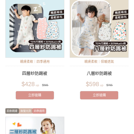
親膚柔軟｜四季通用
親膚柔軟｜保暖透氣
四層紗防踢被
八層紗防踢被
$428
$598
$585
$765
立即搶購
立即搶購
柔軟親膚
無螢光劑
四季通用