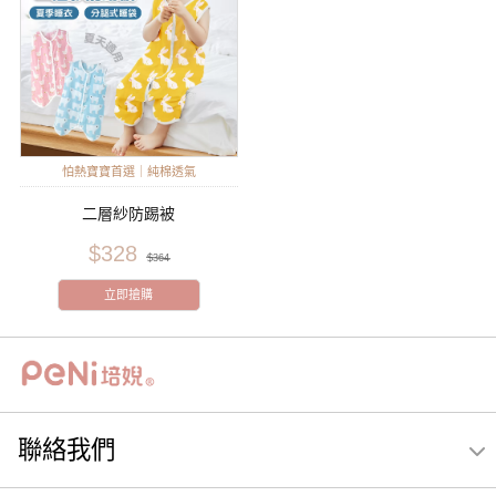
怕熱寶寶首選｜純棉透氣
二層紗防踢被
$328
$364
立即搶購
聯絡我們