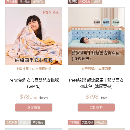
四季通用
排汗透氣
國際認證
超涼感
網紅推薦
可機洗
上學推薦｜60支精梳純棉
經典床墊/小雲床適用
PeNi培婗 安心豆嬰兒安撫毯
PeNi培婗 超涼感馬卡龍雙面安
(S/M/L)
撫床包 (涼感荳被)
$780
$798
$2,149
$899
立即搶購
立即搶購
柔軟親膚
無螢光劑
四季通用
柔軟親膚
無螢光劑
保暖透氣