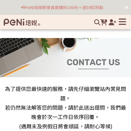
嬰兒床墊推薦｜PeNi 培婗 — 台灣氣候專屬．涼感透氣無毒床墊
📢PeNi培婗新會員首購折100元＋送50紅利點
專家 | 培婗高品質母嬰用品專賣
為了提供您最快速的服務，請先仔細瀏覽站內常見問
題。
若仍然無法解答您的問題，請於此送出提問，我們最
晚會於次一工作日依序回覆。
(遇周末及例假日將會順延，請耐心等候)