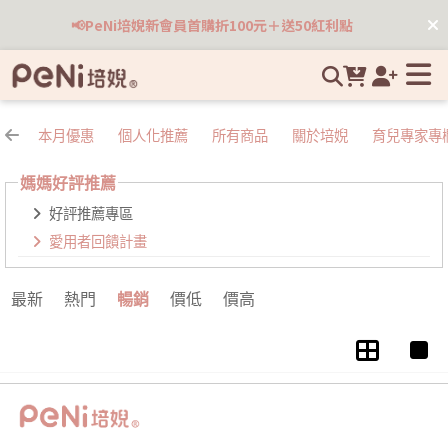
愛用者回饋計畫 | 培婗高品質母嬰用品專賣
📢PeNi培婗新會員首購折100元＋送50紅利點
本月優惠
個人化推薦
所有商品
關於培婗
育兒專家專
媽媽好評推薦
好評推薦專區
愛用者回饋計畫
最新
熱門
暢銷
價低
價高