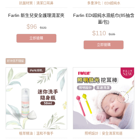
抗菌材質｜清潔口耳鼻
多重淨化｜EDI超純水
Farlin 新生兒安全護理清潔夾
Farlin EDI超純水濕紙巾(85抽含
蓋/包)
$96
$120
$110
$135
立即搶購
立即搶購
好沖洗不殘留
植萃精油｜溫和不傷手
照明設計｜安全清潔耳道