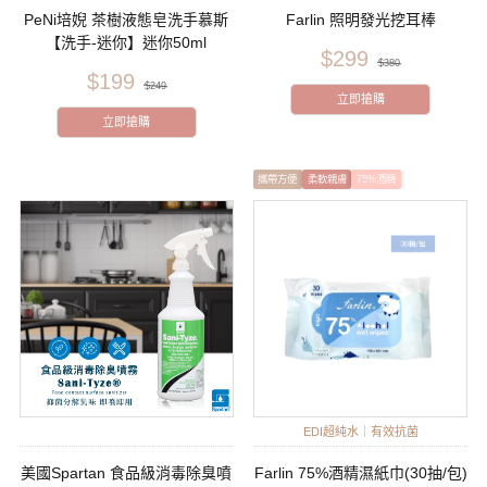
PeNi培婗 茶樹液態皂洗手慕斯
Farlin 照明發光挖耳棒
【洗手-迷你】迷你50ml
$299
$380
$199
$249
立即搶購
立即搶購
攜帶方便
柔軟親膚
75%酒精
EDI超純水｜有效抗菌
美國Spartan 食品級消毒除臭噴
Farlin 75%酒精濕紙巾(30抽/包)