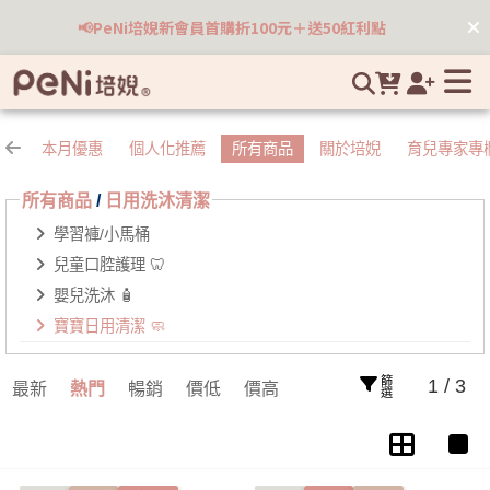
寶寶碗、寶寶衣物用品、嬰兒玩具的清潔和消毒非常重要，清潔
📢PeNi培婗新會員首購折100元＋送50紅利點
用品如何選？PeNi培婗一起把關寶寶的用品清潔 | 培婗高品質母
嬰用品專賣
本月優惠
個人化推薦
所有商品
關於培婗
育兒專家專
所有商品
/
日用洗沐清潔
學習褲/小馬桶
兒童口腔護理 🦷
嬰兒洗沐 🧴
寶寶日用清潔 🧼
篩選
1 / 3
最新
熱門
暢銷
價低
價高