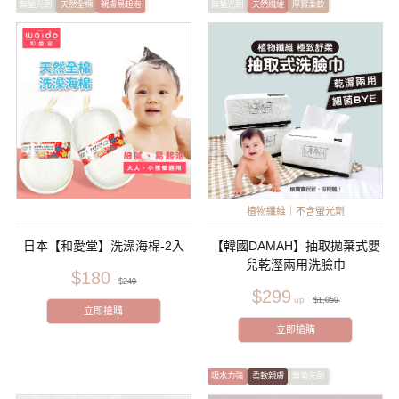
無螢光劑
天然全棉
親膚易起泡
無螢光劑
天然纖維
厚實柔軟
植物纖維｜不含螢光劑
日本【和愛堂】洗澡海棉-2入
【韓國DAMAH】抽取拋棄式嬰
兒乾溼兩用洗臉巾
$180
$240
$299
$1,059
立即搶購
立即搶購
吸水力強
柔軟親膚
無螢光劑