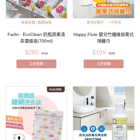
無毒有機 | 醫師研發
育兒好幫手｜一巾多用
Farlin - EcoClean 奶瓶蔬果清
Happy Flute 嬰兒竹纖維拋棄式
潔濃縮液(700ml)
隔離巾
$260
$169
$330
$285
立即搶購
立即搶購