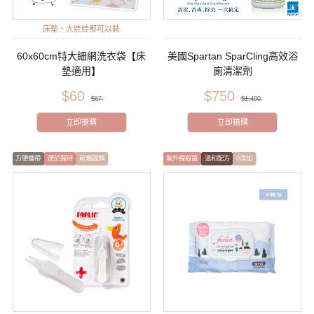
床墊、大娃娃都可以裝
60x60cm特大細網洗衣袋【床
美國Spartan SparCling高效浴
墊適用】
廁清潔劑
$60
$750
$67
$1,490
立即搶購
立即搶購
方便攜帶
便於握持
前端圓頭
紫外線殺菌
溫和配方
0添加