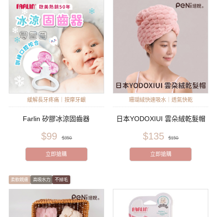
緩解長牙疼痛｜按摩牙齦
珊瑚絨快速吸水｜透氣快乾
Farlin 矽膠冰涼固齒器
日本YODOXIUI 雲朵絨乾髮帽
$99
$135
$350
$150
立即搶購
立即搶購
柔軟親膚
高吸水力
不掉毛