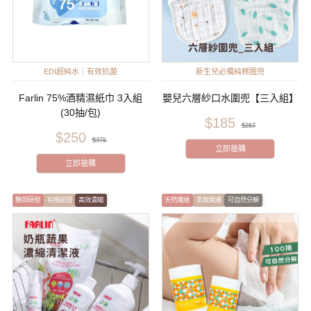
EDI超純水｜有效抗菌
新生兒必備純棉圍兜
Farlin 75%酒精濕紙巾 3入組
嬰兒六層紗口水圍兜【三入組】
(30抽/包)
$185
$267
$250
$375
立即搶購
立即搶購
醫師研發
有機認證
高效濃縮
天然纖維
柔軟親膚
可自然分解