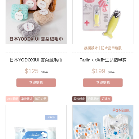
護欄設計｜防止指甲飛散
日本YODOXIUI 雲朵絨毛巾
Farlin 小魚新生兒指甲剪
$125
$199
$150
$250
立即搶購
立即搶購
75%酒精
柔軟親膚
攜帶方便
柔軟親膚
透氣易乾
好吸水