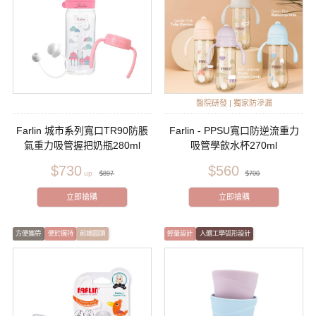
醫院研發 | 獨家防滲漏
Farlin 城市系列寬口TR90防脹
Farlin - PPSU寬口防逆流重力
氣重力吸管握把奶瓶280ml
吸管學飲水杯270ml
$730
$560
$897
$700
立即搶購
立即搶購
方便攜帶
便於握持
前端圓頭
輕量設計
人體工學弧形設計