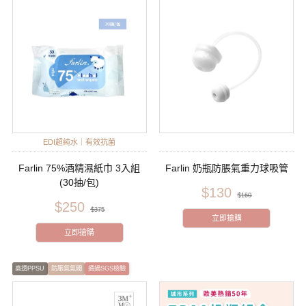
EDI超純水｜有效抗菌
Farlin 75%酒精濕紙巾 3入組
Farlin 奶瓶防脹氣重力球吸管
(30抽/包)
$130
$160
$250
$375
立即搶購
立即搶購
高透PPSU
防脹氣氣閥
通過SGS檢驗