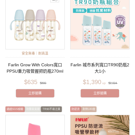
安全無毒｜耐高溫
Farlin Grow With Colors寬口
Farlin 城市系列寬口TR90奶瓶2
PPSU重力吸管握把奶瓶270ml
大1小
$635
$1,390
$800
$2,024
立即搶購
立即搶購
通過SGS檢驗
防脹氣氣閥
TR90不易泛黃
防逆流
耐熱180度