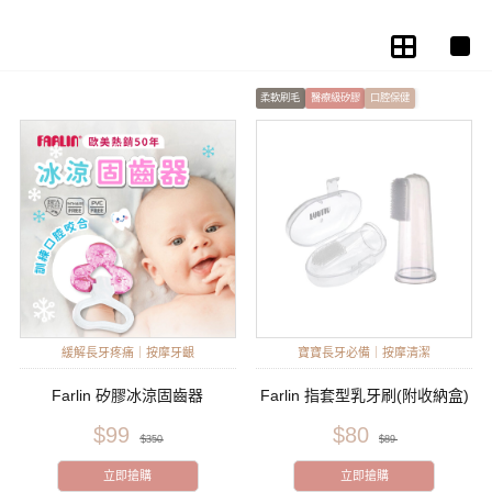
柔軟刷毛
醫療級矽膠
口腔保健
緩解長牙疼痛｜按摩牙齦
寶寶長牙必備｜按摩清潔
Farlin 矽膠冰涼固齒器
Farlin 指套型乳牙刷(附收納盒)
$99
$80
$350
$89
立即搶購
立即搶購