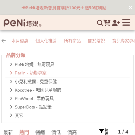
Farlin台灣奶瓶專家領導品牌｜醫療院所與產後護理之家指定 |
📢PeNi培婗新會員首購折100元＋送50紅利點
培婗高品質母嬰用品專賣
本月優惠
個人化推薦
所有商品
關於培婗
育兒專家專
品牌分類
PeNi 培婗 - 無毒寢具
Farlin - 奶瓶專家
小兒利撒爾 - 兒童保健
Kocotree - 韓國兒童服飾
PinWheel - 早教玩具
SuperDots - 點點筆
其它
篩選
1 / 4
最新
熱門
暢銷
價低
價高