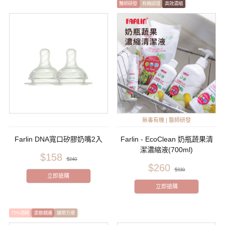
醫師研發
有機認證
高效濃縮
無毒有機 | 醫師研發
Farlin DNA寬口矽膠奶嘴2入
Farlin - EcoClean 奶瓶蔬果清
潔濃縮液(700ml)
$158
$240
$260
$330
立即搶購
立即搶購
75%酒精
柔軟親膚
攜帶方便