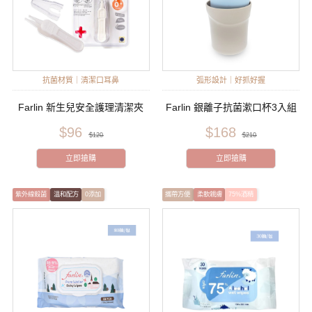
抗菌材質｜清潔口耳鼻
弧形設計｜好抓好握
Farlin 新生兒安全護理清潔夾
Farlin 銀離子抗菌漱口杯3入組
$96
$168
$120
$210
立即搶購
立即搶購
紫外線殺菌
溫和配方
0添加
攜帶方便
柔軟親膚
75%酒精