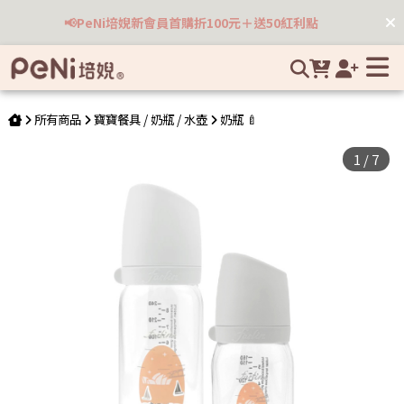
Farlin 城市系列寬口玻璃奶瓶1大1小 | 培婗高品質母嬰用品專賣
📢PeNi培婗新會員首購折100元＋送50紅利點
所有商品
寶寶餐具 / 奶瓶 / 水壺
奶瓶 🍼
1
/
7