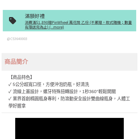
滿額好禮
消費滿$1,890贈PinWheel 萬花筒 乙份 (不累贈，款式隨機；數量
有限送完為止) (...more)
@C53640003
商品簡介
【商品特色】
✓ 5公分超寬口徑，方便沖泡奶瓶，好清洗
✓ 流線上蓋設計，螺牙特殊扭轉設計，1秒360°輕鬆開關
✓ 業界首創橢圓瓶身專利，防滾動安全設計雙曲線瓶身，人體工
學好握拿