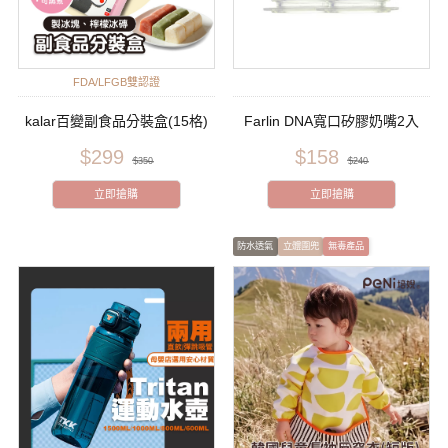
FDA/LFGB雙認證
kalar百變副食品分裝盒(15格)
Farlin DNA寬口矽膠奶嘴2入
$299
$158
$350
$240
立即搶購
立即搶購
防水透氣
立體圍兜
無毒產品