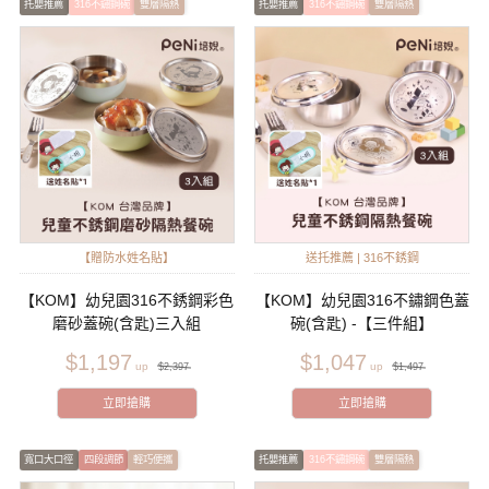
托嬰推薦
316不鏽鋼碗
雙層隔熱
托嬰推薦
316不鏽鋼碗
雙層隔熱
【贈防水姓名貼】
送托推薦 | 316不銹鋼
【KOM】幼兒園316不銹鋼彩色
【KOM】幼兒園316不鏽鋼色蓋
磨砂蓋碗(含匙)三入組
碗(含匙) -【三件組】
$1,197
$1,047
$2,397
$1,497
立即搶購
立即搶購
寬口大口徑
四段調節
輕巧便攜
托嬰推薦
316不鏽鋼碗
雙層隔熱