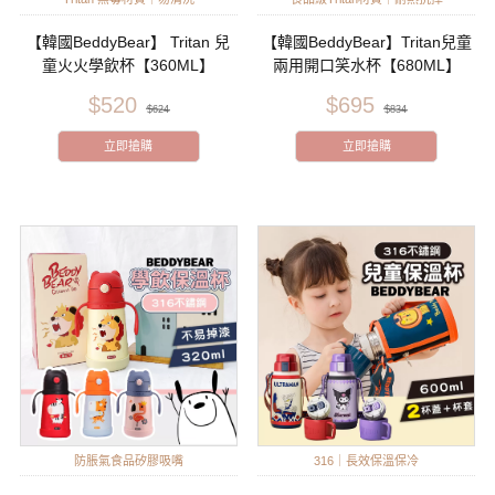
【韓國BeddyBear】 Tritan 兒
【韓國BeddyBear】Tritan兒童
童火火學飲杯【360ML】
兩用開口笑水杯【680ML】
$520
$695
$624
$834
立即搶購
立即搶購
防脹氣食品矽膠吸嘴
316｜長效保溫保冷