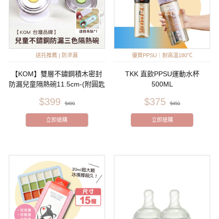
送托推薦 | 防滲漏
優質PPSU｜耐高溫180℃
【KOM】雙層不鏽鋼積木密封
TKK 直飲PPSU運動水杯
防漏兒童隔熱碗11.5cm-(附圓匙
500ML
304不鏽鋼)
$399
$375
$499
$450
立即搶購
立即搶購