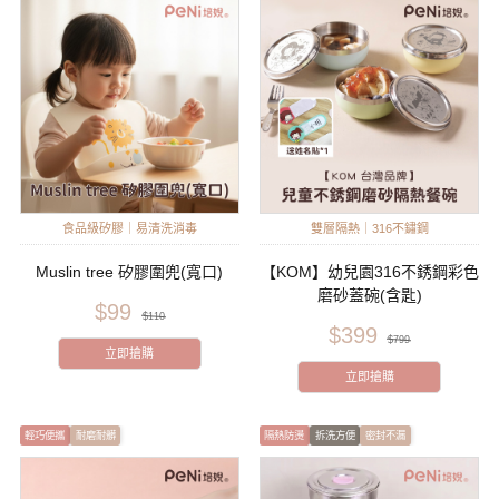
食品級矽膠｜易清洗消毒
雙層隔熱｜316不鏽鋼
Muslin tree 矽膠圍兜(寬口)
【KOM】幼兒園316不銹鋼彩色
磨砂蓋碗(含匙)
$99
$110
$399
$799
立即搶購
立即搶購
輕巧便攜
耐磨耐髒
隔熱防燙
拆洗方便
密封不漏