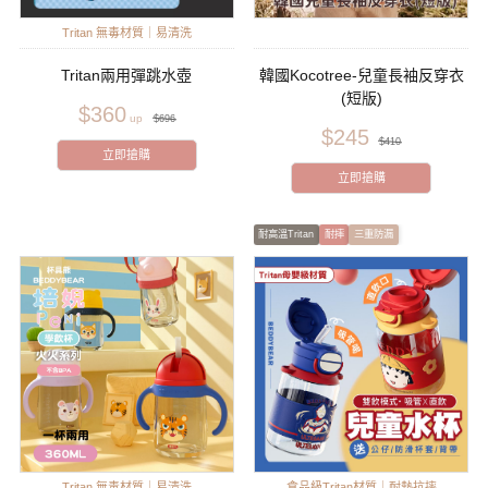
Tritan 無毒材質｜易清洗
Tritan兩用彈跳水壺
韓國Kocotree-兒童長袖反穿衣
(短版)
$360
$696
$245
$410
立即搶購
立即搶購
耐高溫Tritan
耐摔
三重防漏
Tritan 無毒材質｜易清洗
食品級Tritan材質｜耐熱抗摔