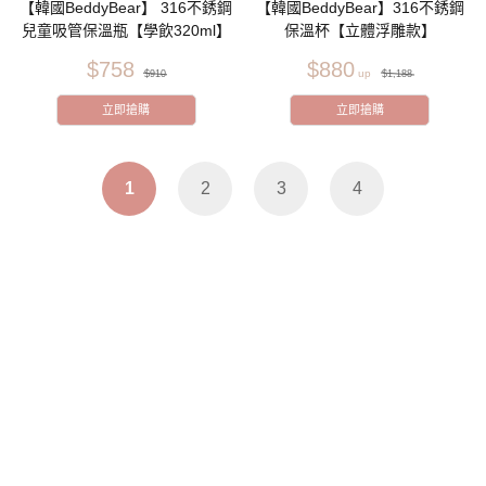
【韓國BeddyBear】 316不銹鋼
【韓國BeddyBear】316不銹鋼
兒童吸管保溫瓶【學飲320ml】
保溫杯【立體浮雕款】
$758
$880
$910
$1,188
立即搶購
立即搶購
1
2
3
4
聯絡我們
客服中心