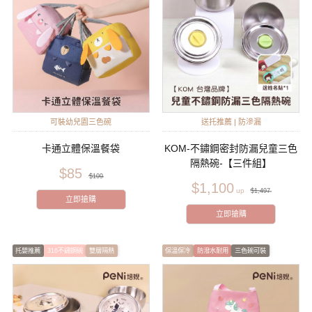
可裝幼兒園三色碗
送托推薦 | 防滲漏
卡通立體保溫餐袋
KOM-不鏽鋼密封防漏兒童三色
隔熱碗-【三件組】
$85
$109
$1,100
$1,497
立即搶購
立即搶購
托嬰推薦
316不鏽鋼碗
雙層隔熱
保溫保冷
防潑水耐用
三色碗可裝