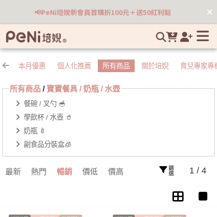
寶寶餐具 / 奶瓶 / 水壺 | 培婗高品質母嬰用品專賣
📢PeNi培婗新會員首購折100元＋送50紅利點
本月優惠
個人化推薦
所有商品
關於培婗
育兒專家專
所有商品
/
寶寶餐具 / 奶瓶 / 水壺
餐碗 / 叉勺 🥣
學飲杯 / 水壺 🥤
奶瓶 🍼
副食品分裝盒🧊
篩選
1 / 4
最新
熱門
暢銷
價低
價高