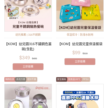
送托推薦 | 316不銹鋼
保溫保冷｜防潑水耐用
【KOM】幼兒園316不鏽鋼色蓋
【KOM】幼兒園兒童保溫餐袋
碗(含匙)
$99
$110
$349
$499
立即搶購
立即搶購
隔熱防燙
拆洗方便
密封不漏
安全無味
耐高溫180℃
PPSU