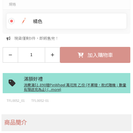
規格
橘色
現貨僅剩9件，即將售完！
加入購物車
滿額好禮
消費滿$1,890贈PinWheel 萬花筒 乙份 (不累贈，款式隨機；數量
有限送完為止) (...more)
TFL0052_01
TFL0052-01
商品簡介