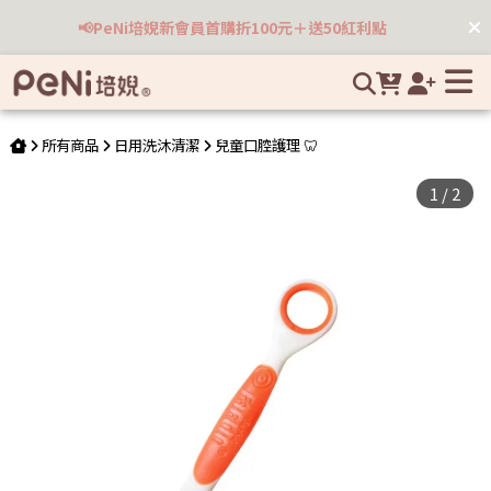
Farlin 兒童一階學習牙刷(橘) | 培婗高品質母嬰用品專賣
📢PeNi培婗新會員首購折100元＋送50紅利點
所有商品
日用洗沐清潔
兒童口腔護理 🦷
1
/
2