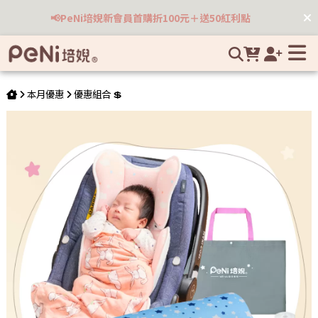
床墊+厚推車墊+茶樹迷你洗手慕斯 | 培婗高品質母嬰用品專賣
📢PeNi培婗新會員首購折100元＋送50紅利點
本月優惠
優惠組合 💲