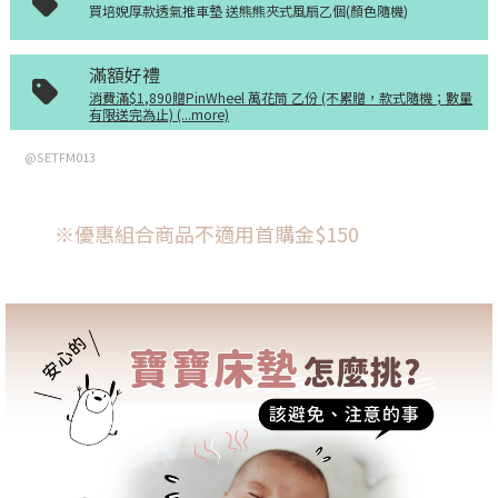
買培婗厚款透氣推車墊 送熊熊夾式風扇乙個(顏色隨機)
滿額好禮
消費滿$1,890贈PinWheel 萬花筒 乙份 (不累贈，款式隨機；數量
有限送完為止) (...more)
@SETFM013
※優惠組合商品不適用首購金$150