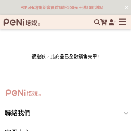
嬰兒床墊推薦｜PeNi 培婗 — 台灣氣候專屬．涼感透氣無毒床墊
📢PeNi培婗新會員首購折100元＋送50紅利點
專家 | 培婗高品質母嬰用品專賣
很抱歉，此商品已全數銷售完畢 !
聯絡我們