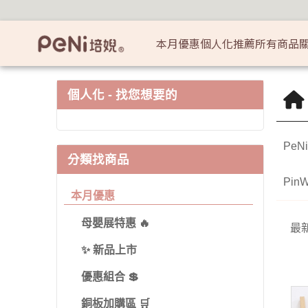
其它 | 培婗高品質母嬰用品專賣
歡迎使用 LINE Pay!
本月優惠
個人化推薦
所有商品
無毒嬰幼兒寢具
各年齡層專區 
居家安全防
個人化 - 找您想要的
嬰兒床寢系列 🛏️
小寶寶 👶🏻 0
防撞條/防
PeN
防踢被 / 安心豆毯
大寶寶 🧒🏻 1
防夾手防護
分類找商品
月
隔尿墊 / 紗布包巾
Pin
3歲以上
本月優惠
寢具袋 / 購物收納袋
🛍️
母嬰展特惠 🔥
最
兒童早教遊戲專區
✨ 新品上市
兒童益智玩具 🧩
優惠組合 💲
小小藝術家 🎨
銅板加購區 🛒