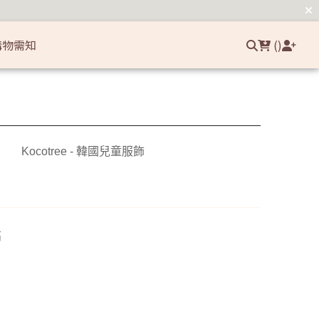
常見問題
聯繫我們
登入/註冊
購物需知
(
)
日用洗沐清潔
學習褲/小馬桶
Kocotree - 韓國兒童服飾
兒童口腔護理 🦷
嬰兒洗沐 🧴
寶寶日用清潔 🧼
高