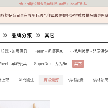
📢PeNi培婗新會員首購折100元＋送50紅利點
關於培婗
育兒專家專欄
特約合作單位
媽媽好評推薦
機構採購專區

護
寶寶餐具 / 奶瓶 / 水壺
外出防曬 / 服飾配件
品牌分類
其它
-12 個月
撞角
餐碗 / 叉勺 🥣
推車汽座專區 🚼
i 培婗 - 無毒寢具
Farlin - 奶瓶專家
小兒利撒爾 - 兒童保健
2-36 個
🔐
學飲杯 / 水壺 🥤
旅遊玩水收納 🥽
奶瓶 🍼
防曬服飾配件 👒
Wheel - 早教玩具
SuperDots - 點點筆
其它
副食品分裝盒🧊
新上架
熱門關注
賣得最好
價格最低
價格最