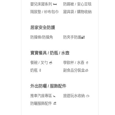
嬰兒床寢系列 🛏️
防踢被 / 安心豆毯
隔尿墊 / 紗布包巾
寢具袋 / 購物收納袋 🛍️
居家安全防護
防撞條/防撞角
防夾手防護🔐
寶寶餐具 / 奶瓶 / 水壺
餐碗 / 叉勺 🥣
學飲杯 / 水壺 🥤
奶瓶 🍼
副食品分裝盒🧊
外出防曬 / 服飾配件
推車汽座專區 🚼
旅遊玩水收納 🥽
防曬服飾配件 👒