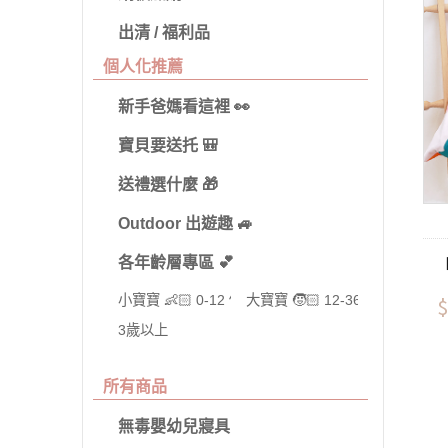
出清 / 福利品
個人化推薦
新手爸媽看這裡 👀
寶貝要送托 🎒
送禮選什麼 🎁
Outdoor 出遊趣 🚙
【
各年齡層專區 💕
$
小寶寶 👶🏻 0-12 個月
大寶寶 🧒🏻 12-36 個月
3歲以上
所有商品
無毒嬰幼兒寢具