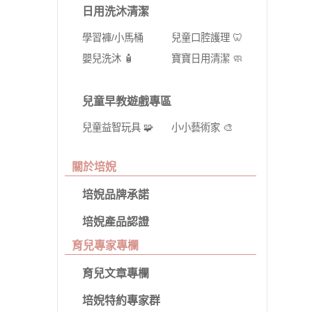
日用洗沐清潔
學習褲/小馬桶
兒童口腔護理 🦷
嬰兒洗沐 🧴
寶寶日用清潔 🧼
兒童早教遊戲專區
兒童益智玩具 🧩
小小藝術家 🎨
關於培婗
培婗品牌承諾
培婗產品認證
育兒專家專欄
育兒文章專欄
培婗特約專家群