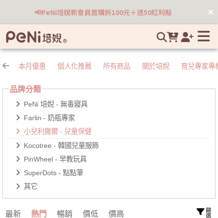
小兒利撒爾RISAL兒童保健領導品牌，專注於提供高品質的兒
📢PeNi培婗新會員首購折100元＋送50紅利點
童健康營養補充品 | 培婗高品質母嬰用品專賣
本月優惠
個人化推薦
所有商品
關於培婗
育兒專家專
品牌分類
PeNi 培婗 - 無毒寢具
Farlin - 奶瓶專家
小兒利撒爾 - 兒童保健
Kocotree - 韓國兒童服飾
PinWheel - 早教玩具
SuperDots - 點點筆
其它
篩選
最新
熱門
暢銷
價低
價高