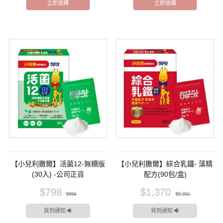
立即搶購
立即搶購
【小兒利撒爾】活菌12-無糖版
【小兒利撒爾】綜合乳鐵- 藻精
(30入) -公司正貨
配方(90包/盒)
$798
$1,370
$958
$2,350
貨到通知
貨到通知